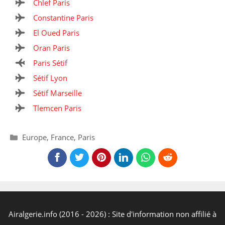
Chlef Paris
Constantine Paris
El Oued Paris
Oran Paris
Paris Sétif
Sétif Lyon
Sétif Marseille
Tlemcen Paris
Catégories
Europe
,
France
,
Paris
Airalgerie.info (2016 - 2026) : Site d'information non affilié à