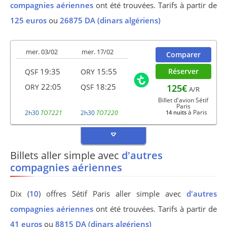
compagnies aériennes
ont été trouvées. Tarifs à partir de
125 euros
ou
26875 DA (dinars algériens)
mer. 03/02
mer. 17/02
Comparer
19:35
15:55
Réserver
QSF
ORY
22:05
18:25
125€
ORY
QSF
A/R
Billet d'avion Sétif
Paris
à Paris
2h30
TO7221
2h30
TO7220
14 nuits
Billets aller simple avec
d'autres
compagnies aériennes
Dix (
10
) offres Sétif Paris aller simple avec
d'autres
compagnies aériennes
ont été trouvées. Tarifs à partir de
41 euros
ou
8815 DA (dinars algériens)