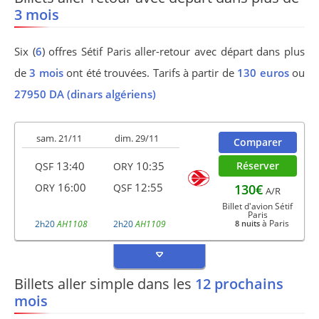
3 mois
Six (
6
) offres Sétif Paris aller-retour avec départ dans plus
de
3 mois
ont été trouvées. Tarifs à partir de
130 euros
ou
27950 DA (dinars algériens)
sam. 21/11
dim. 29/11
Comparer
13:40
10:35
Réserver
QSF
ORY
16:00
12:55
130€
ORY
QSF
A/R
Billet d'avion Sétif
Paris
à Paris
2h20
AH1108
2h20
AH1109
8 nuits
Billets aller simple dans les
12 prochains
mois