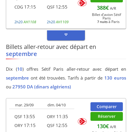
17:15
12:55
388€
CDG
QSF
A/R
Billet d'avion Sétif
Paris
à Paris
2h20
AH1108
2h20
AH1109
7 nuits
Billets aller-retour avec départ en
septembre
Dix (
10
) offres Sétif Paris aller-retour avec départ en
septembre
ont été trouvées. Tarifs à partir de
130 euros
ou
27950 DA (dinars algériens)
mar. 29/09
dim. 04/10
Comparer
13:55
11:35
Réserver
QSF
ORY
17:15
12:55
130€
ORY
QSF
A/R