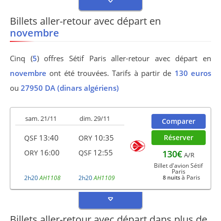
Billets aller-retour avec départ en
novembre
Cinq (
5
) offres Sétif Paris aller-retour avec départ en
novembre
ont été trouvées. Tarifs à partir de
130 euros
ou
27950 DA (dinars algériens)
sam. 21/11
dim. 29/11
Comparer
13:40
10:35
Réserver
QSF
ORY
16:00
12:55
130€
ORY
QSF
A/R
Billet d'avion Sétif
Paris
à Paris
2h20
AH1108
2h20
AH1109
8 nuits
Billets aller-retour avec départ dans plus de