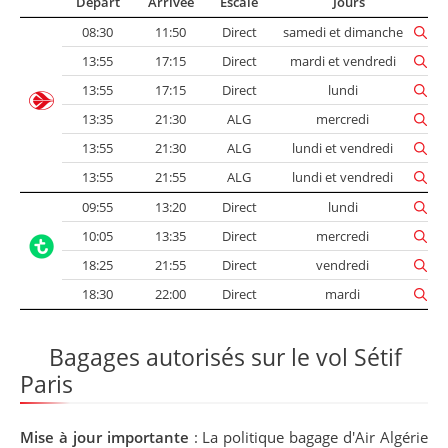
Départ
Arrivée
Escale
Jours
08:30
11:50
Direct
samedi et dimanche
13:55
17:15
Direct
mardi et vendredi
13:55
17:15
Direct
lundi
13:35
21:30
ALG
mercredi
13:55
21:30
ALG
lundi et vendredi
13:55
21:55
ALG
lundi et vendredi
09:55
13:20
Direct
lundi
10:05
13:35
Direct
mercredi
18:25
21:55
Direct
vendredi
18:30
22:00
Direct
mardi
Bagages autorisés sur le vol Sétif
Paris
Mise à jour importante
: La politique bagage d'Air Algérie