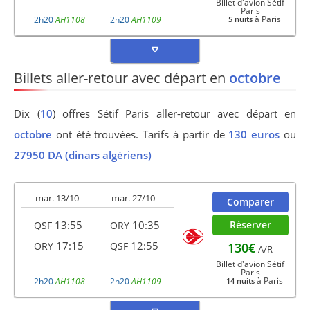
Billet d'avion Sétif
Paris
à Paris
2h20
AH1108
2h20
AH1109
5 nuits
Billets aller-retour avec départ en
octobre
Dix (
10
) offres Sétif Paris aller-retour avec départ en
octobre
ont été trouvées. Tarifs à partir de
130 euros
ou
27950 DA (dinars algériens)
mar. 13/10
mar. 27/10
Comparer
13:55
10:35
Réserver
QSF
ORY
17:15
12:55
130€
ORY
QSF
A/R
Billet d'avion Sétif
Paris
à Paris
2h20
AH1108
2h20
AH1109
14 nuits