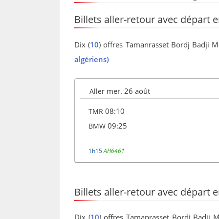
Billets aller-retour avec départ 
Dix (
10
) offres Tamanrasset Bordj Badji M
algériens)
mer. 26 août
Aller
08:10
TMR
09:25
BMW
1h15
AH6461
Billets aller-retour avec départ 
Dix (
10
) offres Tamanrasset Bordj Badji 