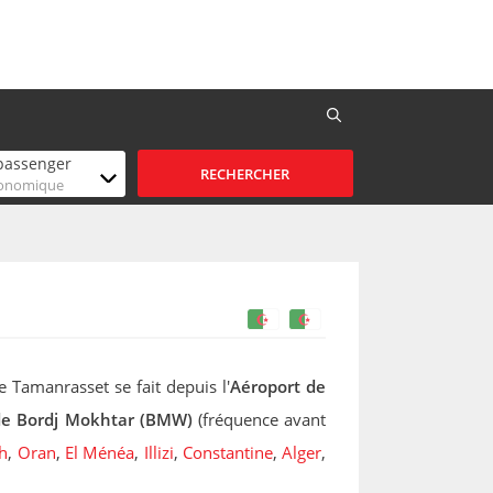
sagers/Classe
passenger
RECHERCHER
onomique
e Tamanrasset se fait depuis l'
Aéroport de
de Bordj Mokhtar (BMW)
(fréquence avant
ah
,
Oran
,
El Ménéa
,
Illizi
,
Constantine
,
Alger
,