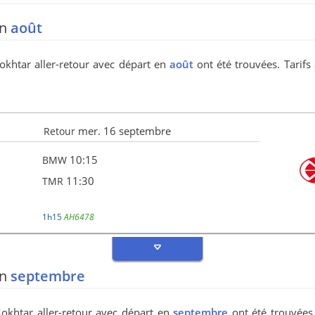
en
août
okhtar aller-retour avec départ en
août
ont été trouvées. Tarifs
mer. 16 septembre
Retour
10:15
BMW
11:30
TMR
1h15
AH6478
en
septembre
Mokhtar aller-retour avec départ en
septembre
ont été trouvées.