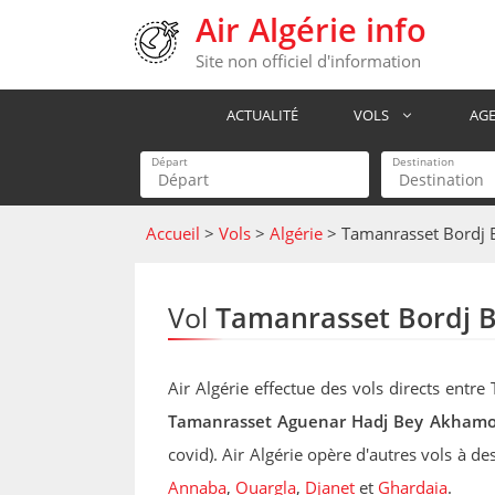
Aller
Air Algérie info
au
Site non officiel d'information
contenu
ACTUALITÉ
VOLS
AG
Départ
Destination
Accueil
>
Vols
>
Algérie
>
Tamanrasset Bordj 
Vol
Tamanrasset Bordj B
Air Algérie effectue des vols directs entr
Tamanrasset Aguenar Hadj Bey Akhamo
covid). Air Algérie opère d'autres vols à d
Annaba
,
Ouargla
,
Djanet
et
Ghardaia
.