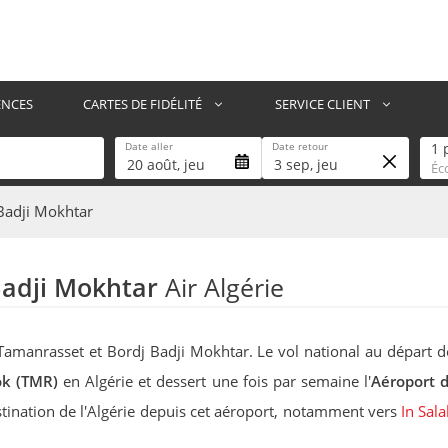
ENCES
CARTES DE FIDÉLITÉ
SERVICE CLIENT
Date aller
Date retour
Pas
1
20 août, jeu
3 sep, jeu
Éc
Badji Mokhtar
adji Mokhtar
Air Algérie
e Tamanrasset et Bordj Badji Mokhtar. Le vol national au départ d
k (TMR)
en Algérie et dessert une fois par semaine l'
Aéroport 
estination de l'Algérie depuis cet aéroport, notamment vers
In Sal